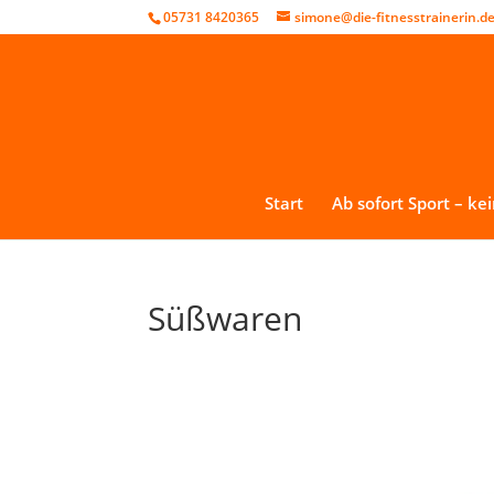
05731 8420365
simone@die-fitnesstrainerin.d
Start
Ab sofort Sport – ke
Süßwaren