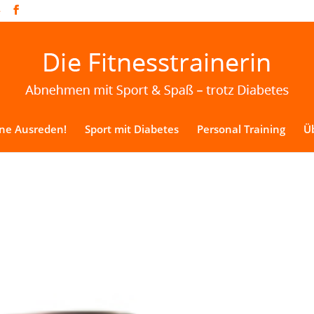
e
ine Ausreden!
Sport mit Diabetes
Personal Training
Üb