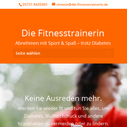
05731 8420365
simone@die-fitnesstrainerin.de
Seite wählen
Keine Ausreden mehr.
Werden Sie wieder fit und tun Sie alles, um
Diabetes, Bluthochdruck und andere
Krankheiten zu vermeiden oder zu lindern.