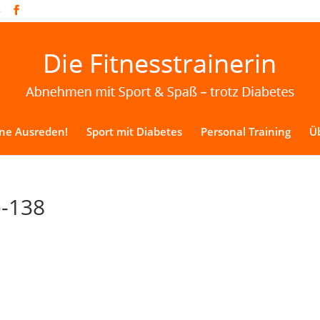
e
ine Ausreden!
Sport mit Diabetes
Personal Training
Üb
e-138