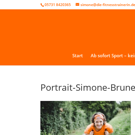
05731 8420365
simone@die-fitnesstrainerin.d
Start
Ab sofort Sport – ke
Portrait-Simone-Brun