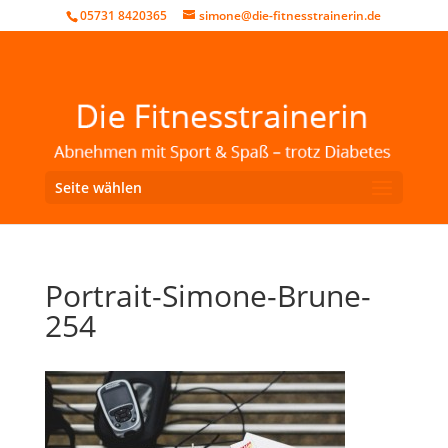
05731 8420365
simone@die-fitnesstrainerin.de
Seite wählen
Portrait-Simone-Brune-
254