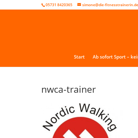
05731 8420365
simone@die-fitnesstrainerin.d
Start
Ab sofort Sport – ke
nwca-trainer