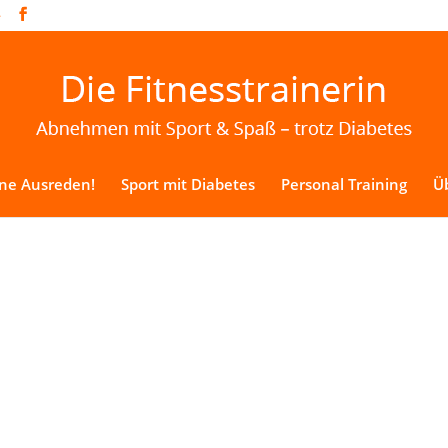
e
ine Ausreden!
Sport mit Diabetes
Personal Training
Üb